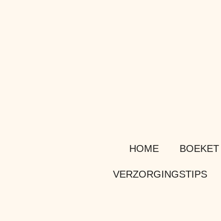
Ga
direct
naar
de
hoofdinhoud
HOME
BOEKET
VERZORGINGSTIPS