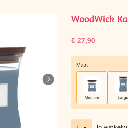
WoodWick Kaa
€ 27,90
Maat
Medium
Larg
In winkel