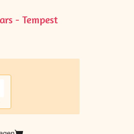
rs - Tempest
e
wagen