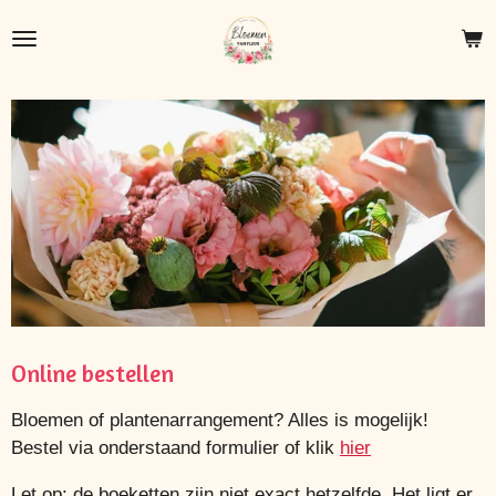
Ga
direct
naar
de
hoofdinhoud
Online bestellen
Bloemen of plantenarrangement? Alles is mogelijk!
Bestel via onderstaand formulier of klik
hier
Let op: de boeketten zijn niet exact hetzelfde. Het ligt er